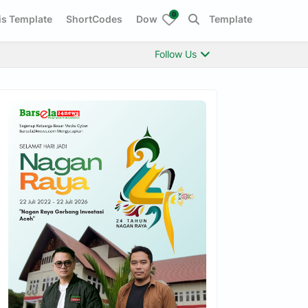
0
s Template
ShortCodes
Download This Template
Follow Us