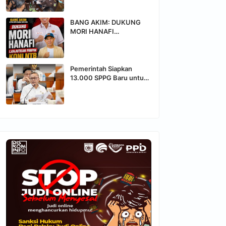
Butir Ekstasi, Tersangka
Terancam Hukuman
Penjara
BANG AKIM: DUKUNG
MORI HANAFI
LANJUTKAN
KEPEMIMPINAN KONI
NTB
Pemerintah Siapkan
13.000 SPPG Baru untuk
Percepat Program Makan
Bergizi Gratis; Daerah
Stunting Tinggi Jadi
Prioritas