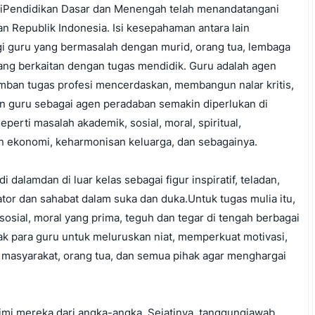
eriPendidikan Dasar dan Menengah telah menandatangani
 Republik Indonesia. Isi kesepahaman antara lain
agi guru yang bermasalah dengan murid, orang tua, lembaga
ang berkaitan dengan tugas mendidik. Guru adalah agen
ban tugas profesi mencerdaskan, membangun nalar kritis,
ran guru sebagai agen peradaban semakin diperlukan di
erti masalah akademik, sosial, moral, spiritual,
tan ekonomi, keharmonisan keluarga, dan sebagainya.
 dalamdan di luar kelas sebagai figur inspiratif, teladan,
vator dan sahabat dalam suka dan duka.Untuk tugas mulia itu,
 sosial, moral yang prima, teguh dan tegar di tengah berbagai
k para guru untuk meluruskan niat, memperkuat motivasi,
 masyarakat, orang tua, dan semua pihak agar menghargai
imi mereka dari angka-angka. Sejatinya, tanggungjawab