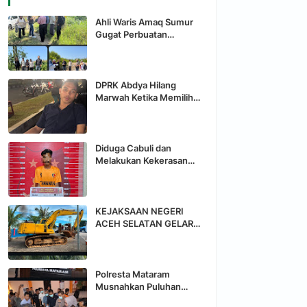
Ahli Waris Amaq Sumur
Gugat Perbuatan
Melawan Hukum Terkait
Sengketa Tanah 13.010
M2 di Desa Mertak
DPRK Abdya Hilang
Marwah Ketika Memilih
Menjadi "Macan Ompong"
dihadapan Bupati
Diduga Cabuli dan
Melakukan Kekerasan
Terhadap Anak, Pria di
Nagan Raya Ditahan Polisi
KEJAKSAAN NEGERI
ACEH SELATAN GELAR
LELANG TERBUKA
BARANG RAMPASAN
NEGARA YANG TELAH
BERKEKUATAN HUKUM
Polresta Mataram
TETAP
Musnahkan Puluhan
Gram Sabu dan Ratusan