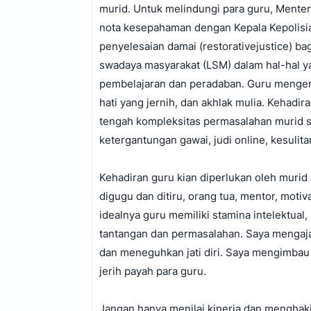
murid. Untuk melindungi para guru, Ment
nota kesepahaman dengan Kepala Kepolisian
penyelesaian damai (restorativejustice) b
swadaya masyarakat (LSM) dalam hal-hal y
pembelajaran dan peradaban. Guru mengem
hati yang jernih, dan akhlak mulia. Kehadi
tengah kompleksitas permasalahan murid sep
ketergantungan gawai, judi online, kesuli
Kehadiran guru kian diperlukan oleh murid di
digugu dan ditiru, orang tua, mentor, moti
idealnya guru memiliki stamina intelektual,
tantangan dan permasalahan. Saya mengaja
dan meneguhkan jati diri. Saya mengimbau
jerih payah para guru.
Jangan hanya menilai kinerja dan menghak