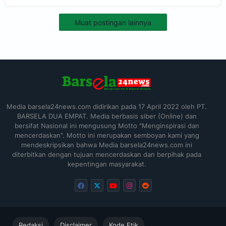
Muat postingan lainnya
Media barsela24news.com didirikan pada 17 April 2022 oleh PT.
BARSELA DUA EMPAT. Media berbasis siber (Online) dan
bersifat Nasional ini mengusung Motto "Menginspirasi dan
mencerdaskan". Motto ini merupakan semboyan kami yang
mendeskripsikan bahwa Media barsela24news.com ini
diterbitkan dengan tujuan mencerdaskan dan berpihak pada
kepentingan masyarakat.
Redaksi
Disclaimer
Kode Etik