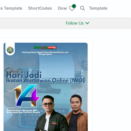
0
s Template
ShortCodes
Download This Template
Follow Us