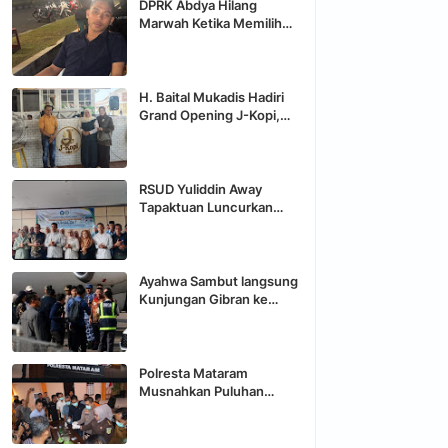
DPRK Abdya Hilang
Marwah Ketika Memilih
Menjadi "Macan Ompong"
dihadapan Bupati
H. Baital Mukadis Hadiri
Grand Opening J-Kopi,
Hadirkan Destinasi
Nongkrong Baru di
Tapaktuan
RSUD Yuliddin Away
Tapaktuan Luncurkan
program JUMALDI,
Direktur Buka Ruang
Aduan Langsung Keluarga
Pasien
Ayahwa Sambut langsung
Kunjungan Gibran ke
Aceh Utara
Polresta Mataram
Musnahkan Puluhan
Gram Sabu dan Ratusan
Butir Ekstasi, Tersangka
Terancam Hukuman