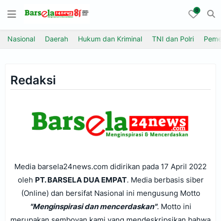
0
Nasional
Daerah
Hukum dan Kriminal
TNI dan Polri
Peme
Redaksi
Media barsela24news.com didirikan pada 17 April 2022
oleh
PT. BARSELA DUA EMPAT
. Media berbasis siber
(Online) dan bersifat Nasional ini mengusung Motto
"Menginspirasi dan mencerdaskan"
.
Motto ini
merupakan semboyan kami yang mendeskripsikan bahwa