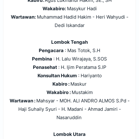
Kabiro:
Agus Lukmanul Hakim, SE., SH
Wakabiro:
Masykur Hadi
Wartawan:
Muhammad Hadid Hakim -
Heri Wahyudi -
Dedi Iskandar
Lombok Tengah
Pengacara
: Mas Totok, S.H
Pembina
: H. Lalu Wirajaya, S.SOS
Penasehat
: H. Ijim Peratama S.IP
Konsultan Hukum
: Hariyanto
Kabiro :
Maskur
Wakabiro :
Mustakim
Wartawan :
Mahsyar - MOH. ALI ANDRO ALMOS S.Pd -
Haji Suhaily Syuri - H. Madani - Ahmad Jamiri -
Nasaruddin
Lombok Utara