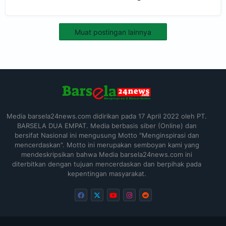
Berkekuatan Hukum Tetap.
Muat postingan lainnya
Media barsela24news.com didirikan pada 17 April 2022 oleh PT.
BARSELA DUA EMPAT. Media berbasis siber (Online) dan
bersifat Nasional ini mengusung Motto "Menginspirasi dan
mencerdaskan". Motto ini merupakan semboyan kami yang
mendeskripsikan bahwa Media barsela24news.com ini
diterbitkan dengan tujuan mencerdaskan dan berpihak pada
kepentingan masyarakat.