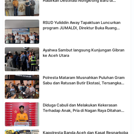
Hadirkan Destinasi Nongkrong Baru di
Tapaktuan
RSUD Yuliddin Away Tapaktuan Luncurkan
program JUMALDI, Direktur Buka Ruang
Aduan Langsung Keluarga Pasien
Ayahwa Sambut langsung Kunjungan Gibran
ke Aceh Utara
Polresta Mataram Musnahkan Puluhan Gram
Sabu dan Ratusan Butir Ekstasi, Tersangka
Terancam Hukuman Penjara
Diduga Cabuli dan Melakukan Kekerasan
Terhadap Anak, Pria di Nagan Raya Ditahan
Polisi
Kapolresta Banda Aceh dan Kasat Resnarkoba