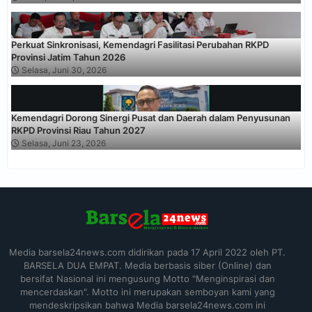
Perkuat Sinkronisasi, Kemendagri Fasilitasi Perubahan RKPD
Provinsi Jatim Tahun 2026
Selasa, Juni 30, 2026
Kemendagri Dorong Sinergi Pusat dan Daerah dalam Penyusunan
RKPD Provinsi Riau Tahun 2027
Selasa, Juni 23, 2026
Media barsela24news.com didirikan pada 17 April 2022 oleh PT.
BARSELA DUA EMPAT. Media berbasis siber (Online) dan
bersifat Nasional ini mengusung Motto "Menginspirasi dan
mencerdaskan". Motto ini merupakan semboyan kami yang
mendeskripsikan bahwa Media barsela24news.com ini