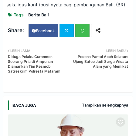
sekaligus kontribusi nyata bagi pembangunan Bali. (BR)
Tags
Berita Bali
Facebook
Twi
Wh
LEBIH LAMA
LEBIH BARU
Diduga Pelaku Curanmor,
Pesona Pantai Aceh Selatan:
tter
ats
Seorang Pria di Ampenan
Ujung Batee Jadi Surga Wisata
Diamankan Tim Resmob
Alam yang Memikat
Satreskrim Polresta Mataram
app
Tampilkan selengkapnya
BACA JUGA