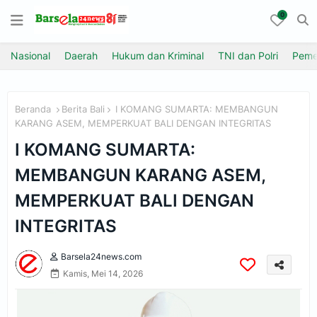
0
Nasional
Daerah
Hukum dan Kriminal
TNI dan Polri
Peme
Beranda
Berita Bali
I KOMANG SUMARTA: MEMBANGUN
KARANG ASEM, MEMPERKUAT BALI DENGAN INTEGRITAS
I KOMANG SUMARTA:
MEMBANGUN KARANG ASEM,
MEMPERKUAT BALI DENGAN
INTEGRITAS
Barsela24news.com
Kamis, Mei 14, 2026