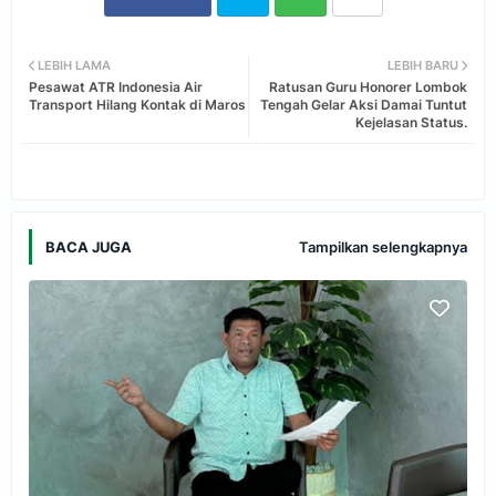
Twi
Wh
LEBIH LAMA
LEBIH BARU
Pesawat ATR Indonesia Air
Ratusan Guru Honorer Lombok
tter
ats
Transport Hilang Kontak di Maros
Tengah Gelar Aksi Damai Tuntut
Kejelasan Status.
app
Tampilkan selengkapnya
BACA JUGA