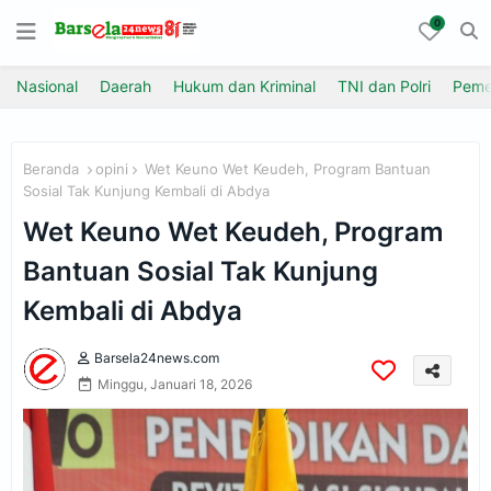
0
Nasional
Daerah
Hukum dan Kriminal
TNI dan Polri
Peme
Beranda
opini
Wet Keuno Wet Keudeh, Program Bantuan
Sosial Tak Kunjung Kembali di Abdya
Wet Keuno Wet Keudeh, Program
Bantuan Sosial Tak Kunjung
Kembali di Abdya
Barsela24news.com
Minggu, Januari 18, 2026