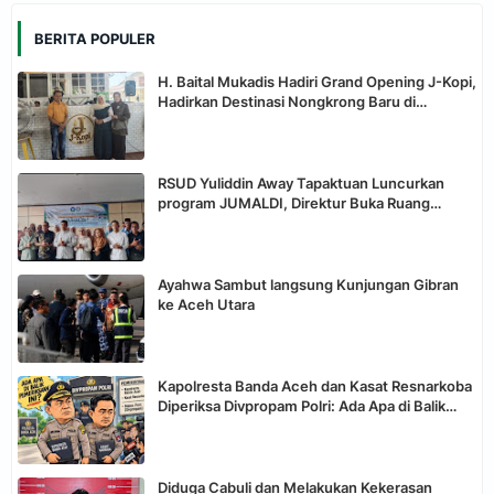
BERITA POPULER
H. Baital Mukadis Hadiri Grand Opening J-Kopi,
Hadirkan Destinasi Nongkrong Baru di
Tapaktuan
RSUD Yuliddin Away Tapaktuan Luncurkan
program JUMALDI, Direktur Buka Ruang
Aduan Langsung Keluarga Pasien
Ayahwa Sambut langsung Kunjungan Gibran
ke Aceh Utara
Kapolresta Banda Aceh dan Kasat Resnarkoba
Diperiksa Divpropam Polri: Ada Apa di Balik
Pemeriksaan Dua Perwira Ini?
Diduga Cabuli dan Melakukan Kekerasan