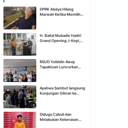
DPRK Abdya Hilang
Marwah Ketika Memilih
Menjadi "Macan Ompong"
dihadapan Bupati
H. Baital Mukadis Hadiri
Grand Opening J-Kopi,
Hadirkan Destinasi
Nongkrong Baru di
Tapaktuan
RSUD Yuliddin Away
Tapaktuan Luncurkan
program JUMALDI,
Direktur Buka Ruang
Aduan Langsung Keluarga
Pasien
Ayahwa Sambut langsung
Kunjungan Gibran ke
Aceh Utara
Diduga Cabuli dan
Melakukan Kekerasan
Terhadap Anak, Pria di