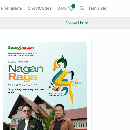
0
s Template
ShortCodes
Download This Template
Follow Us