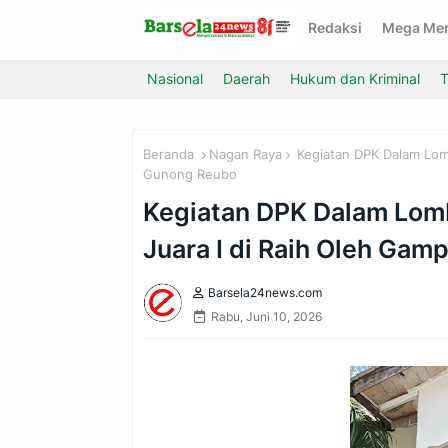
Redaksi
Mega Me
Nasional
Daerah
Hukum dan Kriminal
T
Beranda
Nagan Raya
Kegiatan DPK Dalam Lom
Gunong Reubo
Kegiatan DPK Dalam Lom
Juara I di Raih Oleh Ga
Barsela24news.com
Rabu, Juni 10, 2026