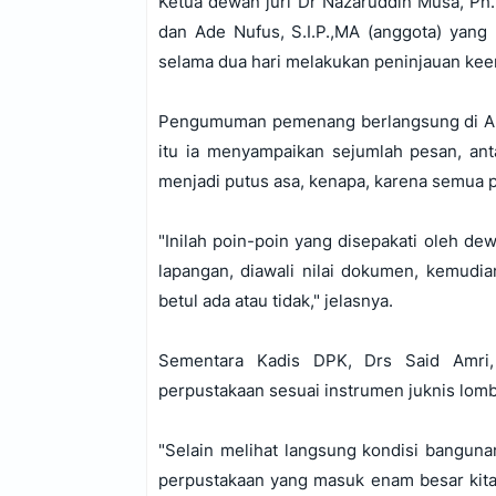
Ketua dewan juri Dr Nazaruddin Musa, Ph.D
dan Ade Nufus, S.I.P.,MA (anggota) yang
selama dua hari melakukan peninjauan ke
Pengumuman pemenang berlangsung di Aul
itu ia menyampaikan sejumlah pesan, ant
menjadi putus asa, kenapa, karena semua p
"Inilah poin-poin yang disepakati oleh dewa
lapangan, diawali nilai dokumen, kemudian
betul ada atau tidak," jelasnya.
Sementara Kadis DPK, Drs Said Amri
perpustakaan sesuai instrumen juknis lomb
"Selain melihat langsung kondisi banguna
perpustakaan yang masuk enam besar kita 