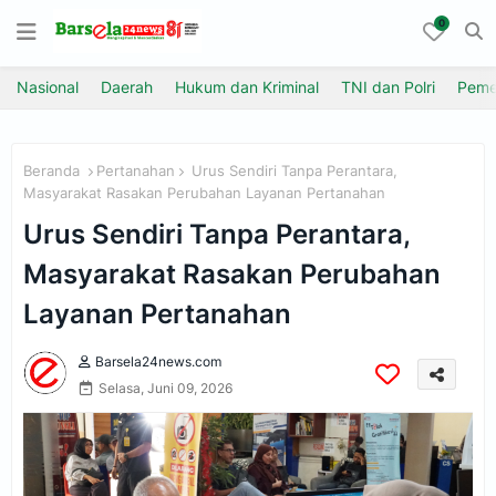
0
Nasional
Daerah
Hukum dan Kriminal
TNI dan Polri
Peme
Beranda
Pertanahan
Urus Sendiri Tanpa Perantara,
Masyarakat Rasakan Perubahan Layanan Pertanahan
Urus Sendiri Tanpa Perantara,
Masyarakat Rasakan Perubahan
Layanan Pertanahan
Barsela24news.com
Selasa, Juni 09, 2026