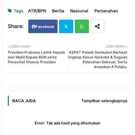
Tags
ATR/BPN
Berita
Nasional
Pertanahan
Facebook
Twi
Wh
LEBIH LAMA
LEBIH BARU
Presiden Prabowo Lantik Kepala
KSPKT Polsek Sembalun Berhasil
tter
ats
dan Wakil Kepala BGN serta
Ungkap Kasus Narkoba & Dugaan
Penasihat Khusus Presiden
Pelecehan Seksual, Serta
Amankan 4 Pelaku.
app
Tampilkan selengkapnya
BACA JUGA
Error:
Tak ada hasil yang ditemukan