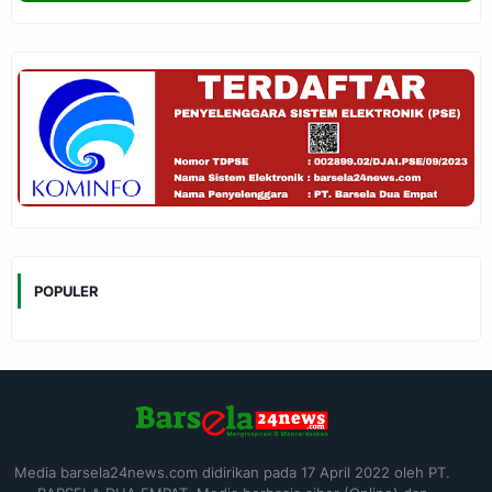
POPULER
Media barsela24news.com didirikan pada 17 April 2022 oleh PT.